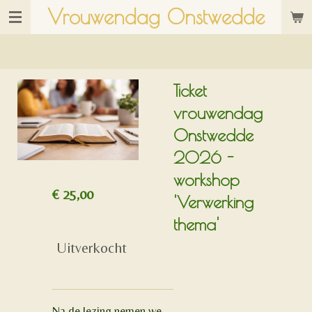
Vrouwendag Onstwedde
Ga
direct
naar
de
Ticket
hoofdinhoud
vrouwendag
Onstwedde
2026 -
workshop
€ 25,00
'Verwerking
thema'
Uitverkocht
Na de lezing nemen we